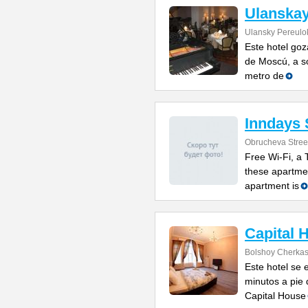
Ulanskay
Ulansky Pereulo
Este hotel goz
de Moscú, a so
metro de
Inndays 
Obrucheva Stree
Free Wi-Fi, a
these apartme
apartment is
Capital 
Bolshoy Cherkas
Este hotel se 
minutos a pie 
Capital House