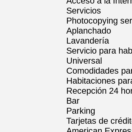
Acceso a la Inter
Servicios
Photocopying ser
Aplanchado
Lavandería
Servicio para hab
Universal
Comodidades para
Habitaciones par
Recepción 24 ho
Bar
Parking
Tarjetas de crédi
American Express