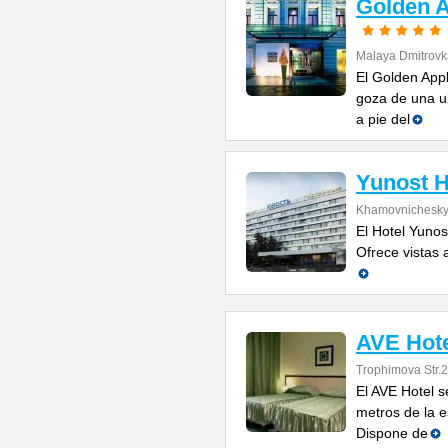
Golden A
Malaya Dmitrovka
El Golden App
goza de una ub
a pie del
Yunost H
Khamovnichesky
El Hotel Yunos
Ofrece vistas 
AVE Hot
Trophimova Str.2
El AVE Hotel 
metros de la 
Dispone de