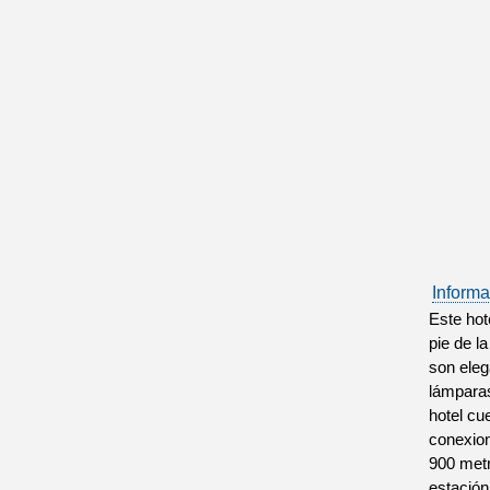
Informa
Este hot
pie de l
son eleg
lámparas
hotel cu
conexion
900 metr
estación