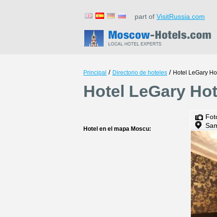
part of
VisitRussia.com
/
/
Principal
Directorio de hoteles
Hotel LeGary Ho
Hotel LeGary Hot
Fot
Sam
Hotel en el mapa Moscu: