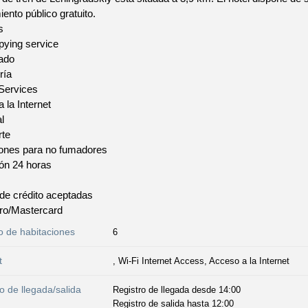
ento público gratuito.
s
pying service
ado
ría
 Services
 la Internet
l
rte
iones para no fumadores
ón 24 horas
 de crédito aceptadas
ro/Mastercard
 de habitaciones
6
t
, Wi-Fi Internet Access, Acceso a la Internet
o de llegada/salida
Registro de llegada desde 14:00
Registro de salida hasta 12:00