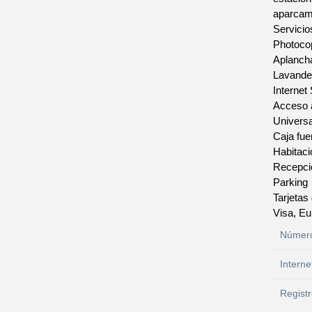
aparcami
Servicio
Photoco
Aplanch
Lavande
Internet
Acceso a
Universa
Caja fue
Habitac
Recepci
Parking
Tarjetas
Visa, Eu
Número
Interne
Registr