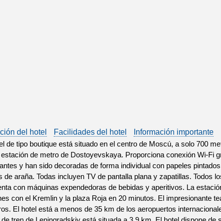
ción del hotel
Facilidades del hotel
Información importante
el de tipo boutique está situado en el centro de Moscú, a solo 700 me
a estación de metro de Dostoyevskaya. Proporciona conexión Wi-Fi gr
antes y han sido decoradas de forma individual con papeles pintados 
 de araña. Todas incluyen TV de pantalla plana y zapatillas. Todos l
enta con máquinas expendedoras de bebidas y aperitivos. La estaci
es con el Kremlin y la plaza Roja en 20 minutos. El impresionante tea
os. El hotel está a menos de 35 km de los aeropuertos internacion
 de tren de Leningradskiy está situada a 3,9 km. El hotel dispone de 