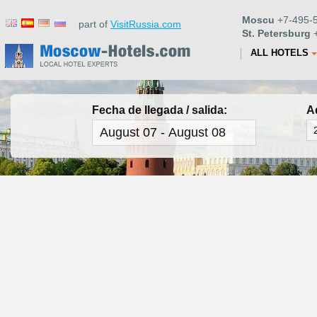
Moscu
+7-495-5
part of
VisitRussia.com
St. Petersburg
+
ALL HOTELS
Fecha de llegada / salida:
A