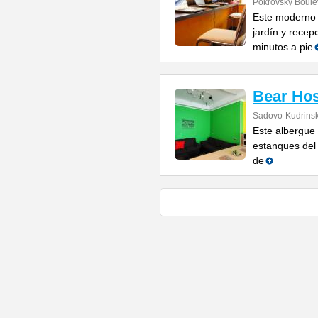
Pokrovsky Boulev
Este moderno a
jardín y recep
minutos a pie
Bear Hos
Sadovo-Kudrinsk
Este albergue 
estanques del 
de