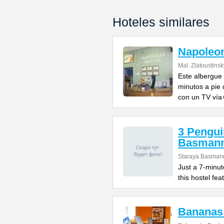
Hoteles similares
Napoleo
Mal. Zlatoustins
Este albergue
minutos a pie 
con un TV vía
3 Pengui
Basman
Staraya Basmann
Just a 7-minut
this hostel fe
Bananas