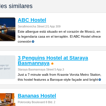
les similares
ABC Hostel
Serafimovicha Street 2/1 App 309
Este albergue está situado en el corazón de Moscú, en
la legendaria casa en el terraplén. El ABC Hostel ofrece
conexión
3 Penguins Hostel at Staraya
Basmannaya
Staraya Basmannaya Street 5 App.3
Just a 7-minute walk from Krasnie Vorota Metro Station,
this hostel features a Baroque-style façade and bright
Bananas Hostel
Pokrovsky Boulevard 8 Bld. 2