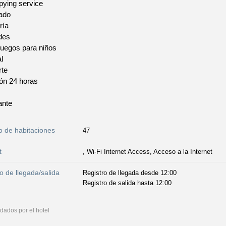
pying service
ado
ría
des
juegos para niños
l
rte
ón 24 horas
ante
 de habitaciones
47
t
, Wi-Fi Internet Access, Acceso a la Internet
o de llegada/salida
Registro de llegada desde 12:00
Registro de salida hasta 12:00
dados por el hotel