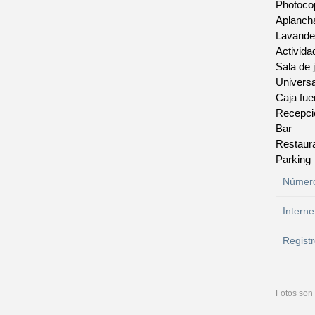
Photoco
Aplanch
Lavande
Activida
Sala de 
Universa
Caja fue
Recepci
Bar
Restaur
Parking
Número
Interne
Registr
Fotos son 