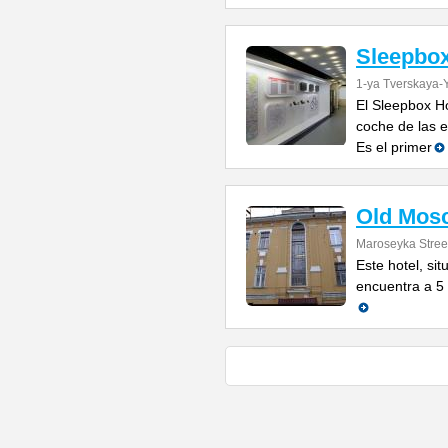
Sleepbox
1-ya Tverskaya-
El Sleepbox Ho
coche de las e
Es el primer
Old Mos
Maroseyka Street
Este hotel, si
encuentra a 5 