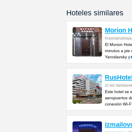
Hoteles similares
Morion H
Krasnoprudnaya 
El Morion Hot
minutos a pie 
Yaroslavsky y
RusHote
21-km Varshavs
Este hotel se 
aeropuertos 
conexión Wi-F
Izmailov