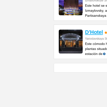
Izmailovskoye S
Este hotel se 
Izmaylovsky, a
Partisanskaya
D'Hotel
Yaroslavskaya St
Este cómodo ho
plantas situad
estación de