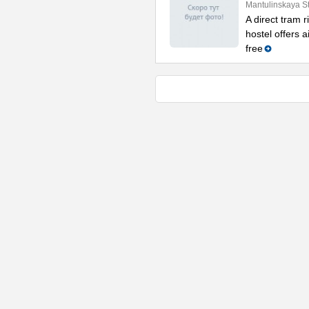
Mantulinskaya St
A direct tram r
hostel offers 
free