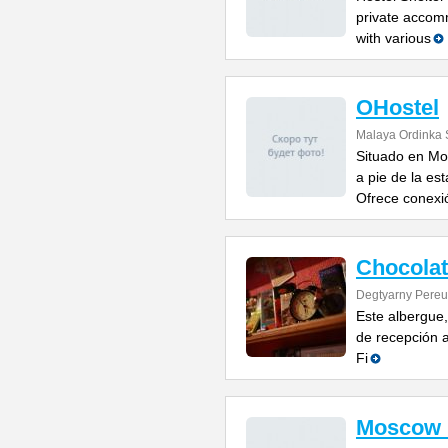
private accom
with various
OHostel
Malaya Ordinka S
Situado en Mo
a pie de la es
Ofrece conexi
Chocolat
Degtyarny Pereu
Este albergue,
de recepción a
Fi
Moscow 