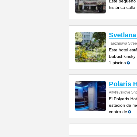
Este pequeño h
histórica call
Svetlana
Taezhnaya Stree
Este hotel est
Babushkinsky y
1 piscina
Polaris 
Altyf'evskoye Sh
El Polyaris Ho
estación de me
centro de