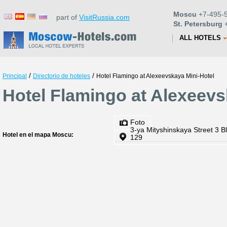
Moscu
+7-495-5
part of
VisitRussia.com
St. Petersburg
+
ALL HOTELS
/
/
Principal
Directorio de hoteles
Hotel Flamingo at Alexeevskaya Mini-Hotel
Hotel Flamingo at Alexeevs
Foto
3-ya Mityshinskaya Street 3 Bl
Hotel en el mapa Moscu:
129