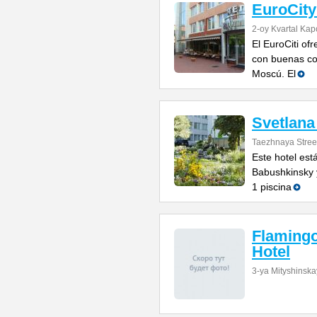
EuroCity
2-oy Kvartal Kap
El EuroCiti of
con buenas co
Moscú. El
Svetlana
Taezhnaya Stree
Este hotel est
Babushkinsky y
1 piscina
Flamingo
Hotel
3-ya Mityshinska