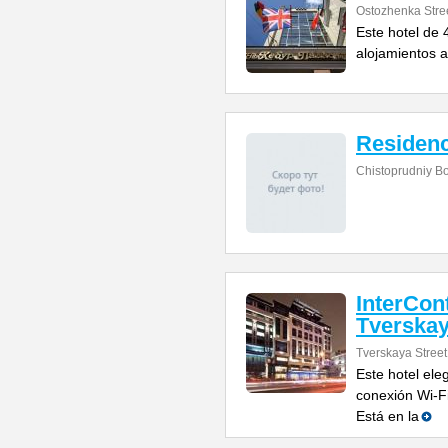
Ostozhenka Stre
Este hotel de 
alojamientos a
Residenc
Chistoprudniy B
InterCon
Tverska
Tverskaya Street
Este hotel ele
conexión Wi-Fi
Está en la