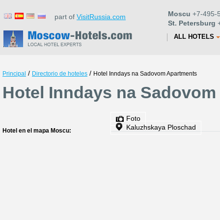
Moscu
+7-495-5
part of
VisitRussia.com
St. Petersburg
+
ALL HOTELS
/
/
Principal
Directorio de hoteles
Hotel Inndays na Sadovom Apartments
Hotel Inndays na Sadovom
Foto
Kaluzhskaya Ploschad
Hotel en el mapa Moscu: