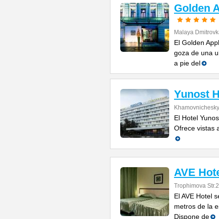
Golden A
Malaya Dmitrovka
El Golden App
goza de una ub
a pie del
Yunost H
Khamovnichesky
El Hotel Yunos
Ofrece vistas 
AVE Hot
Trophimova Str.2
El AVE Hotel 
metros de la 
Dispone de