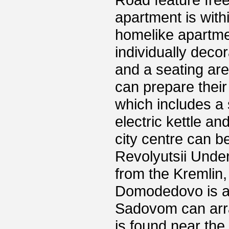
Road feature fre
apartment is with
homelike apartm
individually decor
and a seating are
can prepare their
which includes a 
electric kettle a
city centre can b
Revolyutsii Under
from the Kremlin
Domodedovo is a
Sadovom can arran
is found near the