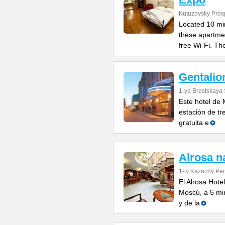
Kutuzovsky Pros
Located 10 mi
these apartmen
free Wi-Fi. Th
Gentalio
1-ya Brestskaya 
Este hotel de 
estación de tr
gratuita e
Alrosa 
1-iy Kazachy Per
El Alrosa Hote
Moscú, a 5 min
y de la