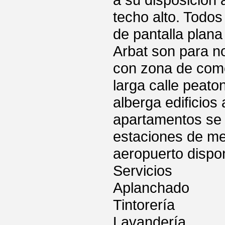
a su disposición
techo alto. Todo
de pantalla plan
Arbat son para n
con zona de come
larga calle peaton
alberga edificios 
apartamentos se 
estaciones de met
aeropuerto dispon
Servicios
Aplanchado
Tintorería
Lavandería