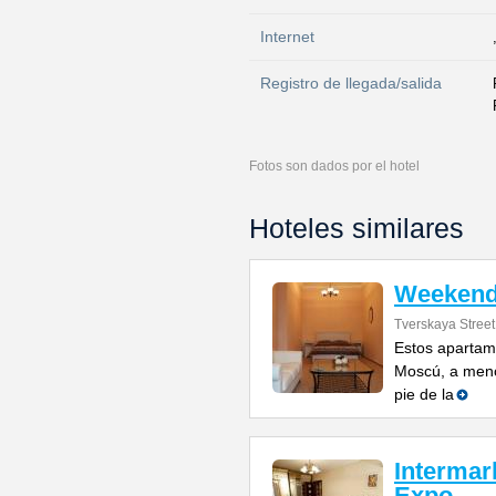
Internet
Registro de llegada/salida
Fotos son dados por el hotel
Hoteles similares
Weekend
Tverskaya Street
Estos apartam
Moscú, a meno
pie de la
Intermar
Expo