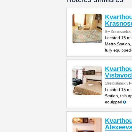
Kvartho
Krasnose
6-y Krasnoselski
Located 15 mi
Metro Station,
fully equipped
Kvartho
Vistavo
Strelbishinskiy 
Located 15 min
Station, this a
equipped
Kvartho
Alexeev