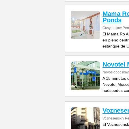
Mama Ro 
Ponds
Gusyatnikov Pere
El Mama Ro Ap
en pleno centr
estanque de C
Novotel
Novoslobodskaya
A 15 minutos d
Novotel Mosco
huéspedes co
Voznese
Voznesenskiy Pe
El Voznesensk