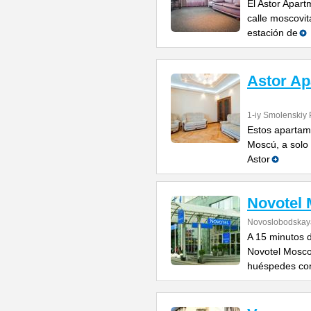
El Astor Apart
calle moscovit
estación de
Astor A
1-iy Smolenskiy 
Estos apartame
Moscú, a solo 
Astor
Novotel
Novoslobodskaya
A 15 minutos d
Novotel Mosco
huéspedes co